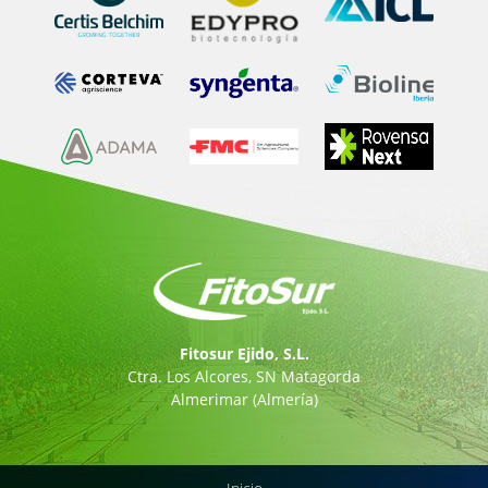
Fitosur Ejido, S.L.
Ctra. Los Alcores, SN Matagorda
Almerimar
(Almería)